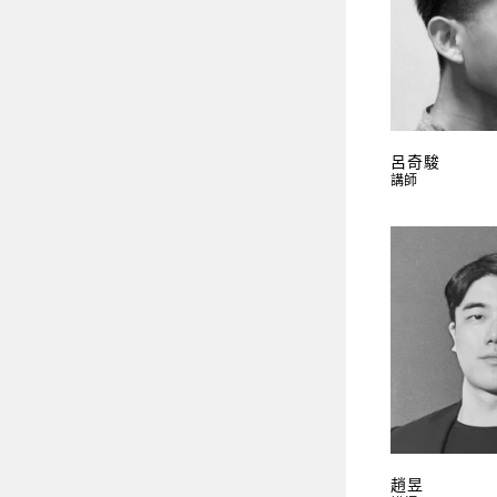
呂奇駿
講師
趙昱