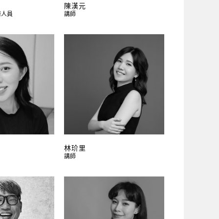
陳漢元
術人員
講師
林玠里
講師