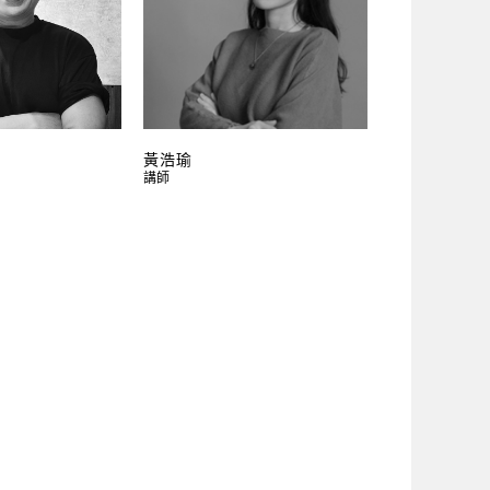
黃浩瑜
講師