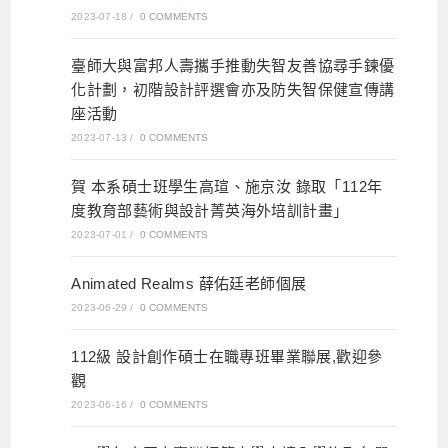
2023-07-18
/
0 COMMENTS
臺師大與富邦人壽攜手推動失智友善協尋手鍊優
化計劃，初階設計評選會亦及防失智保健宣傳講
座活動
2023-07-13
/
0 COMMENTS
賀 本系碩士班學生高瑄、施京汝 錄取「112年
度教育部藝術與設計菁英海外培訓計畫」
2023-07-01
/
0 COMMENTS
Animated Realms 薛佑廷老師個展
2023-06-29
/
0 COMMENTS
112級 設計創作碩士在職專班畢業聯展,歡迎參
觀
2023-06-16
/
0 COMMENTS