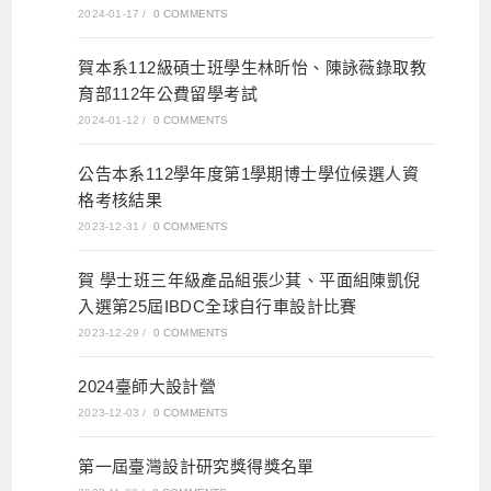
2024-01-17
/
0 COMMENTS
賀本系112級碩士班學生林昕怡、陳詠薇錄取教
育部112年公費留學考試
2024-01-12
/
0 COMMENTS
公告本系112學年度第1學期博士學位候選人資
格考核結果
2023-12-31
/
0 COMMENTS
賀 學士班三年級產品組張少萁、平面組陳凱倪
入選第25屆IBDC全球自行車設計比賽
2023-12-29
/
0 COMMENTS
2024臺師大設計營
2023-12-03
/
0 COMMENTS
第一屆臺灣設計研究獎得獎名單