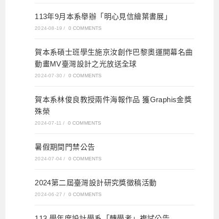
113年9月本系舉辦「明心見信繪葉書展」
2024-08-19
/
0 COMMENTS
賀本系碩士班學生施京汝創作巴黎奧運開幕名曲
動畫MV臺灣設計之光放送全球
2024-07-30
/
0 COMMENTS
賀本系林俊良教授兩件海報作品 獲Graphis金獎
殊榮
2024-07-11
/
0 COMMENTS
暑假期間門禁公告
2024-07-04
/
0 COMMENTS
2024第二屆臺灣設計研究獎徵稿活動
2024-06-27
/
0 COMMENTS
113 學年度設計學系「轉學考」複試公告