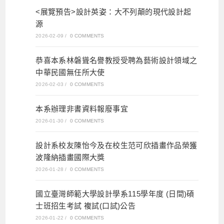
<展覽預告>設計英姿：大不列顛的現代設計起
源
2026-02-09
/
0 COMMENTS
恭喜本系林磐聳名譽教授受聘為藝術設計領域之
中華民國無任所大使
2026-02-03
/
0 COMMENTS
本系辦理非書資料報廢事宜
2026-01-30
/
0 COMMENTS
設計系校友陳怡今及在校生范可欣插畫作品榮獲
波隆納插畫國際大獎
2026-01-28
/
0 COMMENTS
國立臺灣師範大學設計學系115學年度 (日間)碩
士班招生考試 複試(口試)公告
2026-01-22
/
0 COMMENTS