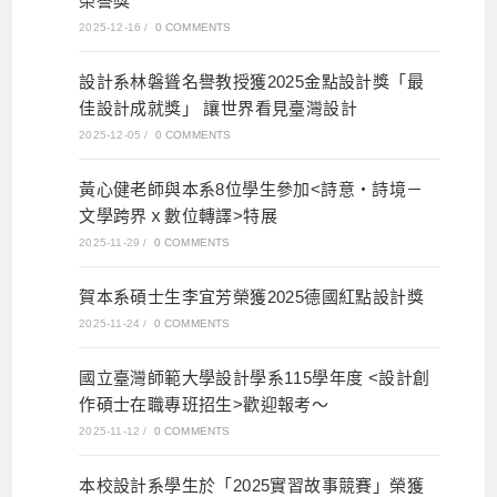
榮譽獎
2025-12-16
/
0 COMMENTS
設計系林磐聳名譽教授獲2025金點設計獎「最
佳設計成就獎」 讓世界看見臺灣設計
2025-12-05
/
0 COMMENTS
黃心健老師與本系8位學生參加<詩意・詩境－
文學跨界ｘ數位轉譯>特展
2025-11-29
/
0 COMMENTS
賀本系碩士生李宜芳榮獲2025德國紅點設計獎
2025-11-24
/
0 COMMENTS
國立臺灣師範大學設計學系115學年度 <設計創
作碩士在職專班招生>歡迎報考～
2025-11-12
/
0 COMMENTS
本校設計系學生於「2025實習故事競賽」榮獲